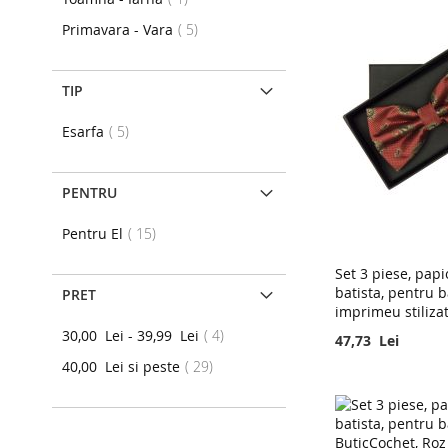
articole
Primavara - Vara
5
TIP
articole
Esarfa
5
PENTRU
articole
Pentru El
15
Set 3 piese, papi
batista, pentru b
PRET
imprimeu stiliza
articole
30,00 Lei
-
39,99 Lei
4
47,73 Lei
articole
40,00 Lei
si peste
29
Adaugati in cos
Adaugati in cos
Adaugati in cos
FAVORITE
FAVORITE
FAVORITE