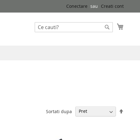
Conectare
Creati cont
Cosul 
Cautare
Cautare
Setati
Sortati dupa
descen