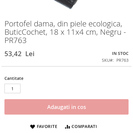
Portofel dama, din piele ecologica,
Skip
to
ButicCochet, 18 x 11x4 cm, Negru -
the
PR763
beginning
of
the
53,42 Lei
IN STOC
images
SKU
PR763
gallery
Cantitate
Adaugati in cos
FAVORITE
COMPARATI